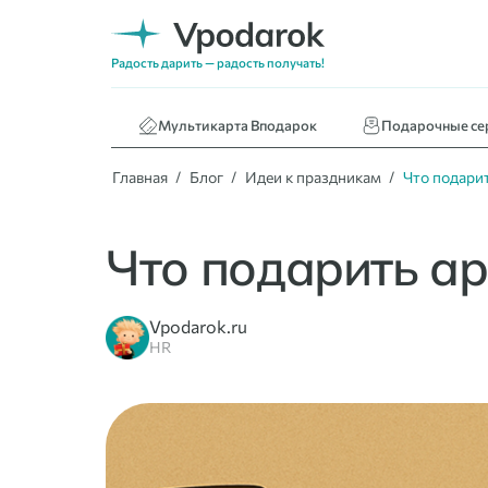
Нижнее белье
Кафе и ресторан
Радость дарить — радость получать!
Книги
Мультикарта Вподарок
Подарочные се
Главная
Блог
Идеи к праздникам
Что подарит
Что подарить ар
Vpodarok.ru
HR