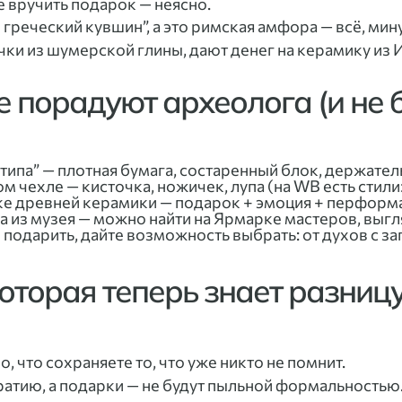
де вручить подарок — неясно.
греческий кувшин”, а это римская амфора — всё, мину
ки из шумерской глины, дают денег на керамику из 
е порадуют археолога (и не
типа” — плотная бумага, состаренный блок, держател
 чехле — кисточка, ножичек, лупа (на WB есть стил
ке древней керамики — подарок + эмоция + перформ
 из музея — можно найти на Ярмарке мастеров, выгл
о подарить, дайте возможность выбрать: от духов с за
которая теперь знает разниц
 что сохраняете то, что уже никто не помнит.
ратию, а подарки — не будут пыльной формальностью