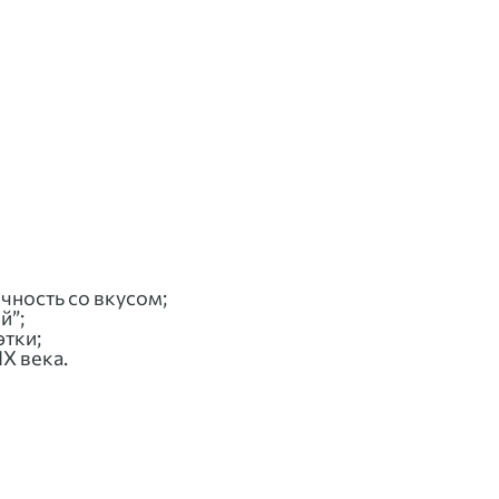
ичность со вкусом;
й”;
этки;
X века.