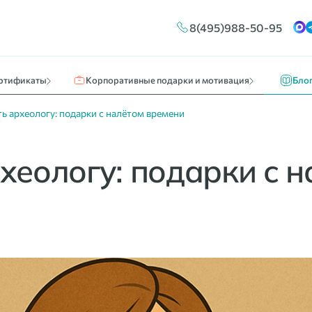
Конструктор сертификатов
Путешествия и отдых
Новос
8(495)988-50-95
ы
Брендирование
Кино, театр, развлечения
О нас 
Массовые выплаты
Идеи к
ртификаты
Корпоративные подарки и мотивация
Бло
ь археологу: подарки с налётом времени
хеологу: подарки с 