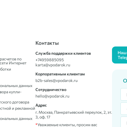
Контакты
Наш 
Служба поддержки клиентов
Tele
расчетов по
+74959885095
сети Интернет
karta@vpodarok.ru
аботки
Корпоративным клиентам
О
b2b-sales@vpodarok.ru
сональных данных
Сотрудничество
вора купли-
hello@vpodarok.ru
тского договора
Адрес
остной и рекламной
г. Москва, Панкратьевский переулок, 2, эт.
3, оф. 17
сональных данных
*
Уважаемые клиенты, просим вас