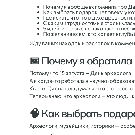
Почему я вообще вспомнила про Де
Как выбрать подарок человеку, у к
Где искать что-то в духе древности,
С какими трудностями я столкнулась
5 идей, которые не закопают в песок
Пожелания всем, кто копает вглубь
Жду ваших находок и раскопок в комме
📅 Почему я обратила
Потому что 15 августа — День археолога
А я когда-то работала в научно-образов
Кызыл” (я сначала думала, что это просто
Теперь знаю, что археологи — это люди, 
🧠 Как выбрать подар
Археологи, музейщики, историки — особе