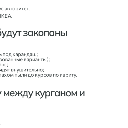
с авторитет.
ИКЕА.
 будут закопаны
ь под карандаш;
изованные варианты);
анс;
ядят внушительно;
пахом пыли до курсов по ивриту.
у между курганом и
.