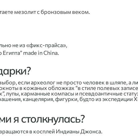
путаете мезолит с бронзовым веком.
льно не из «фикс-прайса»,
 Египта” made in China.
одарки?
выбор, если археолог не просто человек в шляпе, а л
локноты в кожаных обложках “в стиле полевых записе
к”, лупы, карманные компасы и псевдоантичные стату
ашения, канцелярия, фигурки, будто из экспедиции XI
ми я столкнулась?
евращаются в косплей Индианы Джонса.