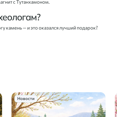
магнит с Тутанхамоном.
рхеологам?
у камень — и это оказался лучший подарок?
Новости