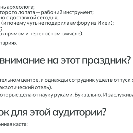
нь археолога;
оторого лопата — рабочий инструмент;
 но с доставкой сегодня;
 (и почему чуть не подарила амфору из Икеи);
;
 (в прямом и переносном смысле).
нтариях
 внимание на этот праздник?
ательном центре, и однажды сотрудник ушел в отпуск
 экзотический отель).
которые делают науку руками. Буквально. И заслужива
ок для этой аудитории?
нная каста: