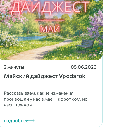
3 минуты
05.06.2026
3 ми
Майский дайджест Vpodarok
Фев
пра
одн
Рассказываем, какие изменения
произошли у нас в мае — коротком, но
Расск
насыщенном.
комп
подробнее
подр