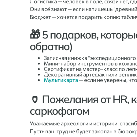
Логистика — человек в поле, связи нет, г
Они всё знают — если напишешь “древний 
Бюджет — хочется подарить копию таблич
🎁 5 подарков, которы
обратно)
Записная книжка “экспедиционного 
Мини-набор инструментов в кожаном
Сертификат на мастер-класс по леп
Декоративный артефакт или реплика
Мультикарта
— если не уверены, чт
🏺 Пожелания от HR, 
саркофагом
Уважаемые археологи и историки, спасибо,
Пусть ваш труд не будет закопан в бюрок