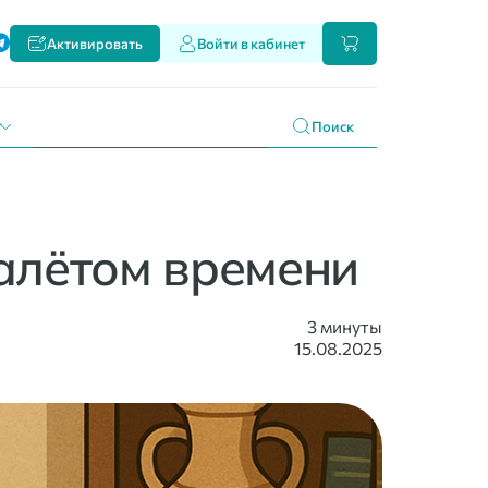
ти
Активировать
Войти в кабинет
и наших продуктах
 праздникам
г
Поиск
налётом времени
3 минуты
15.08.2025