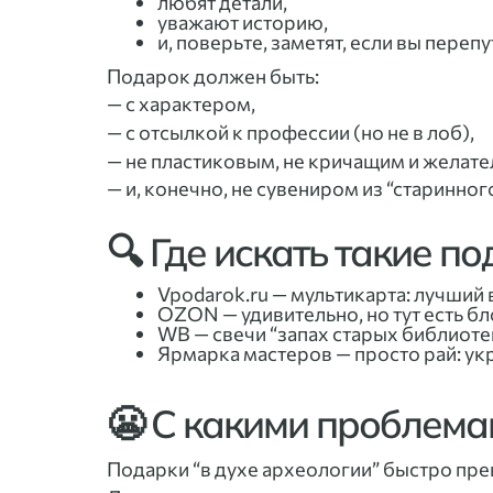
любят детали,
уважают историю,
и, поверьте, заметят, если вы пере
Подарок должен быть:
— с характером,
— с отсылкой к профессии (но не в лоб),
— не пластиковым, не кричащим и желате
— и, конечно, не сувениром из “старинного
🔍 Где искать такие п
Vpodarok.ru — мультикарта: лучший 
OZON — удивительно, но тут есть б
WB — свечи “запах старых библиоте
Ярмарка мастеров — просто рай: укр
😬 С какими проблема
Подарки “в духе археологии” быстро пр