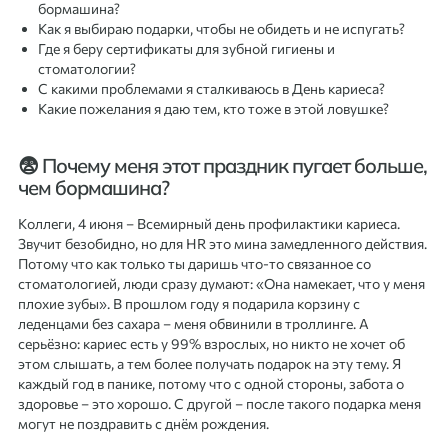
бормашина?
Как я выбираю подарки, чтобы не обидеть и не испугать?
Где я беру сертификаты для зубной гигиены и
стоматологии?
С какими проблемами я сталкиваюсь в День кариеса?
Какие пожелания я даю тем, кто тоже в этой ловушке?
😨 Почему меня этот праздник пугает больше,
чем бормашина?
Коллеги, 4 июня – Всемирный день профилактики кариеса.
Звучит безобидно, но для HR это мина замедленного действия.
Потому что как только ты даришь что-то связанное со
стоматологией, люди сразу думают: «Она намекает, что у меня
плохие зубы». В прошлом году я подарила корзину с
леденцами без сахара – меня обвинили в троллинге. А
серьёзно: кариес есть у 99% взрослых, но никто не хочет об
этом слышать, а тем более получать подарок на эту тему. Я
каждый год в панике, потому что с одной стороны, забота о
здоровье – это хорошо. С другой – после такого подарка меня
могут не поздравить с днём рождения.