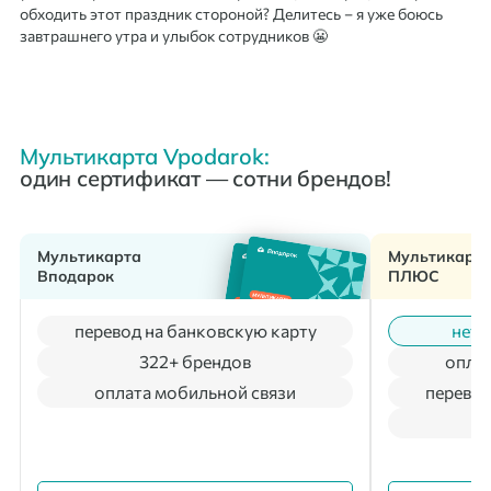
обходить этот праздник стороной? Делитесь – я уже боюсь
завтрашнего утра и улыбок сотрудников 😬
Мультикарта Vpodarok:
один сертификат — сотни брендов!
Мультикарта
Мультикарт
Вподарок
ПЛЮС
перевод на банковскую карту
нет 
322+ брендов
оплат
оплата мобильной связи
перевод