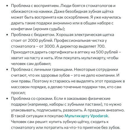
Проблема с восприятием. Люди боятся стоматологов и
обижаются на намеки. Даже безобидная зубная щётка
может быть воспринята как оскорбление. Я уже научилась
дарить такие подарки анонимно или в общем наборе с
конфетами (ирония судьбы);
Проблема с бюджетом. Хорошая электрическая щетка
стоит от 2000 рублей. Профессиональная чистка у
стоматолога – от 3000. А директор выделяет 700.
Приходится дарить сертификаты в аптеку на 500 рублей –
хватит на пасту и нить. Или покупать мультикарту, чтобы
человек сам добавил;
Проблема с личными границами. Некоторые сотрудники
считают, что их здоровье зубов – это не дело компании. И
они правы. Поэтому я стараюсь не выделять этот праздник в
массовом порядке, а делаю точечные подарки тем, кто сам
просил;
Проблема со сроками. Если я заказываю физические
подарки (например, наборы с зубными пастами), то нужно
упаковывать, подписывать, развозить. А праздник внезапно.
В такой ситуации я покупаю
Мультикарту Vpodarok
.
Человек сам решит: купить зубную щётку, сходить к
стоматологу или потратить на что-то приятное без зубов.