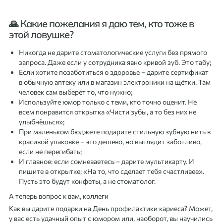
🙏 Какие пожелания я даю тем, кто тоже в
этой ловушке?
Никогда не дарите стоматологические услуги без прямого
запроса. Даже если у сотрудника явно кривой зуб. Это табу;
Если хотите позаботиться о здоровье – дарите сертификат
в обычную аптеку или в магазин электроники на щётки. Там
человек сам выберет то, что нужно;
Используйте юмор только с теми, кто точно оценит. Не
всем понравится открытка «Чисти зубы, а то без них не
улыбнёшься»;
При маленьком бюджете подарите стильную зубную нить в
красивой упаковке – это дешево, но выглядит заботливо,
если не перегибать;
И главное: если сомневаетесь – дарите мультикарту. И
пишите в открытке: «На то, что сделает тебя счастливее».
Пусть это будут конфеты, а не стоматолог.
А теперь вопрос к вам, коллеги
Как вы дарите подарки на День профилактики кариеса? Может,
у вас есть удачный опыт с юмором или, наоборот, вы научились