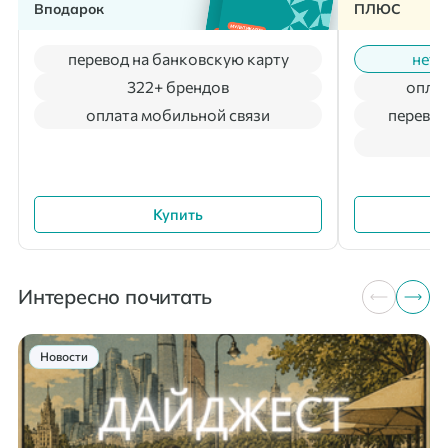
Вподарок
ПЛЮС
перевод на банковскую карту
нет 
322+ брендов
оплат
оплата мобильной связи
перевод
Купить
Интересно почитать
Новости