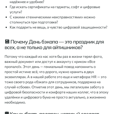
надёжнее и удобнее?
Где искать сертификаты на гаджеты, софт и цифровые
услуги?
С какими «техническими неисправностями» можно
столкнуться при подготовке?
Как подарить не вещь, а чувство цифровой защищенности?
💾 Почему День бэкапа — это праздник для
всех, а не только для айтишников?
Потому что каждый из нас хотя бы раз в жизни терял фото,
важный документ или доступ к аккаунту с криком «Все
пропало!». Этот день — гениальный повод напомнить о
простой истине: всё, что дорого, нужно хранить в двух
экземплярах. А в нашей работе это еще и метафора: HR — это
тоже своего рода «бэкап» для сотрудников, поддержка на
случай «сбоев». Отметив этот день, мы легализуем заботу о
цифровой безопасности и комфорте наших коллег, что в эпоху
удалёнки и цифрового бума не просто актуально, а жизненно
необходимо.
🛡️ Как выбрать подарок, который сделает