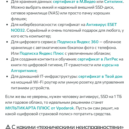
Для хранения данных:
сертификат в М.Видео
или
Ситилинк
.
Можно выбрать емкий и надежный внешний SSD-диск,
сетевое хранилище (NAS) или просто пачку хороших
флешек;
Для кибербезопасности: сертификат на
Антивирус ESET
NOD32
. Серьёзный и очень полезный подарок для любого, у
кого есть компьютер;
Для цифрового сервиса:
Подписка Яндекс 360
— облачное
хранилище с автоматическим бэкапом фото с телефона.
Или
Подписка Яндекс Плюс
с увеличенным облаком;
Для создания контента и обучения:
сертификат в ЛитРес
на
книги по цифровой гигиене, IT-грамотности или
курсы на
Алгоритмике
;
Для домашней IT-инфраструктуры:
сертификат в Твой дом
на мощный Wi-Fi роутер или умную розетку для управления
питанием устройств.
Если же вы не уверены, нужен человеку антивирус, SSD на 1 ТБ
или годовое облако, то идеальным решением станет
МУЛЬТИКАРТА ПЛЮС от Vpodarok
. Пусть он сам решит, на
какой «цифровой страховой полис» потратить средства.
⚠️ С какими «техническими неисправностями»