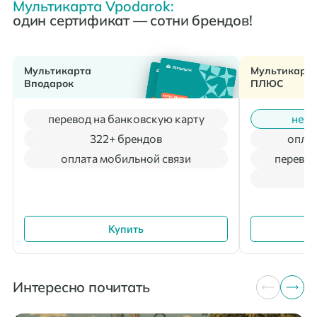
Мультикарта Vpodarok:
один сертификат — сотни брендов!
Мультикарта
Мультикарт
Вподарок
ПЛЮС
перевод на банковскую карту
нет 
322+ брендов
оплат
оплата мобильной связи
перевод
Купить
Интересно почитать