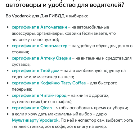
автотовары и удобства для водителей?
Во Vpodarok для Дня ГИБДД я выбираю:
сертификат в Автомагазин
– на автомобильные
аксессуары, органайзеры, коврики (если знаете, что
человеку точно нужно);
сертификат в Спортмастер
– на удобную обувь для долгого
стояния;
сертификат в Аптеку Озерки
– на витамины и средства для
суставов;
сертификат в Твой дом
– на автомобильную подушку на
сиденье или массажер на шею;
сертификат в Кофейню Tasty Coffee
– для быстрого
перерыва;
сертификат в Читай-город
– на книги о дорогах,
путешествиях (не о штрафах);
сертификат в Qlean
– чтобы освободить время от уборки;
а если я хочу дать максимальный выбор – дарю
Мультикарту Vpodarok
. По ней инспектор сам выберет: хоть
тёплые стельки, хоть кофе, хоть книгу на вечер.