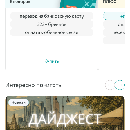
Вподарок
ПЛЮС
перевод на банковскую карту
нет 
322+ брендов
оплат
оплата мобильной связи
перевод
Купить
Интересно почитать
Новости