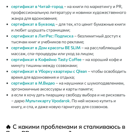
сертификат в Читай-город
– на книги по маркетингу и PR,
профессиональную литературу и новинки художественного
жанра для вдохновения;
сертификат в Буквоед
– для тех, кто ценит бумажные книги
и любит шуршать страницами;
сертификат в ЛитРес: Подписка
– безлимитный доступ к
тысячам книг и учебников по рекламе;
сертификат в Дом красоты BE SLIM
– на расслабляющий
массаж, спа-процедуры или уход за лицом;
сертификат в Кофейню Tasty Coffee
– на хороший кофе и
минуту тишины между созвонами;
сертификат в Уборку квартиры с Qlean
– чтобы освободить
время для вдохновения и отдыха;
сертификат в М.Видео
– на наушники с шумоподавлением,
эргономичные аксессуары и карты памяти;
а если я хочу дать пиарщику свободу выбора и не рисковать
– дарю
Мультикарту Vpodarok
. По ней можно купить и
книгу, и спа, и даже новую гарнитуру для созвонов.
🔥 С какими проблемами я сталкиваюсь в